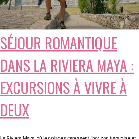
SÉJOUR ROMANTIQUE
DANS LA RIVIERA MAYA :
EXCURSIONS À VIVRE À
DEUX
La Riviera Maya, où les plages caressent l’horizon turquoise et