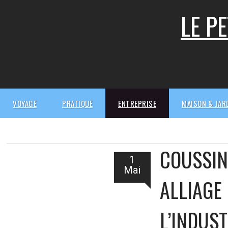
Skip
LE P
to
content
VOYAGE
PRATIQUE
ENTREPRISE
MAISON & JAR
COUSSIN
1
Mai
ALLIAGE
L’INDUST