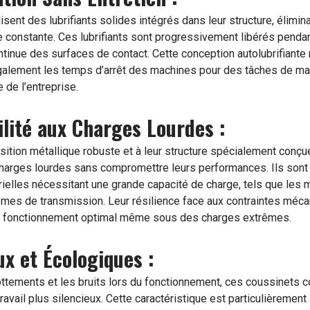
isent des lubrifiants solides intégrés dans leur structure, élimin
ne constante. Ces lubrifiants sont progressivement libérés penda
ontinue des surfaces de contact. Cette conception autolubrifiante
également les temps d’arrêt des machines pour des tâches de mai
 de l’entreprise.
ilité aux Charges Lourdes :
sition métallique robuste et à leur structure spécialement conç
charges lourdes sans compromettre leurs performances. Ils sont
trielles nécessitant une grande capacité de charge, tels que les
èmes de transmission. Leur résilience face aux contraintes méca
un fonctionnement optimal même sous des charges extrêmes.
ux et Écologiques :
ottements et les bruits lors du fonctionnement, ces coussinets co
avail plus silencieux. Cette caractéristique est particulièrement