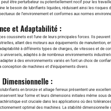
f peut être perturbateur ou potentiellement nocif pour les travaill
mine le besoin de lubrifiants liquides, réduisant ainsi les risque
spectueux de l’environnement et conformes aux normes environne
nce et Adaptabilité :
es coussinets est l’une de leurs principales forces. Ils peuvent 
ustrielles, allant des moteurs aux équipements de manutention, 
adaptabilité à différents types de charges, de vitesses et de c
s universels, adaptés à de nombreux environnements industriel
s’adapter à des environnements variés en font un choix de confian
 la conception de machines et d’équipements divers.
é Dimensionnelle :
lubrifiants en bronze et alliage ferreux présentent une excellent
s conservent leur forme et leurs dimensions initiales même sous
ractéristique est cruciale dans les applications où des toléranc
onctionnement optimal des machines. La stabilité dimensionnelle