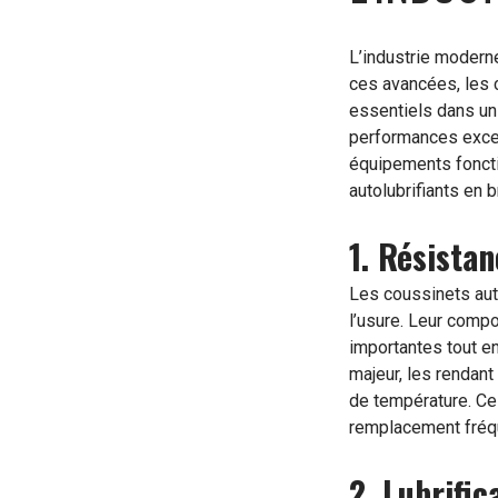
L’industrie moderne
ces avancées, les 
essentiels dans un
performances excep
équipements foncti
autolubrifiants en b
1. Résistan
Les coussinets auto
l’usure. Leur comp
importantes tout en
majeur, les rendant
de température. Ces
remplacement fréq
2. Lubrific