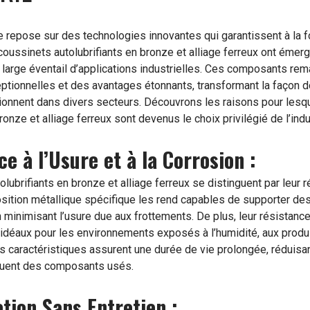
 repose sur des technologies innovantes qui garantissent à la foi
coussinets autolubrifiants en bronze et alliage ferreux ont ém
 large éventail d’applications industrielles. Ces composants re
tionnelles et des avantages étonnants, transformant la façon d
onnent dans divers secteurs. Découvrons les raisons pour lesq
ronze et alliage ferreux sont devenus le choix privilégié de l’indu
ce à l’Usure et à la Corrosion :
lubrifiants en bronze et alliage ferreux se distinguent par leur 
osition métallique spécifique les rend capables de supporter d
 minimisant l’usure due aux frottements. De plus, leur résistance 
 idéaux pour les environnements exposés à l’humidité, aux produ
 caractéristiques assurent une durée de vie prolongée, réduisan
uent des composants usés.
ation Sans Entretien :