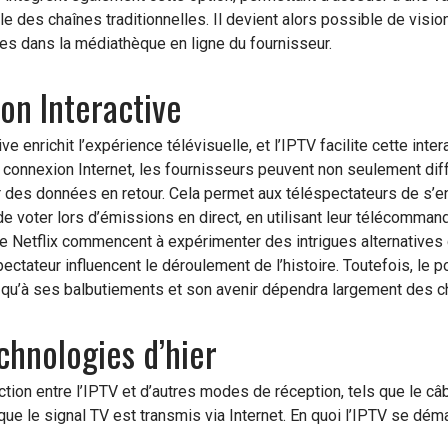
lle des chaînes traditionnelles. Il devient alors possible de visi
es dans la médiathèque en ligne du fournisseur.
ion Interactive
ive enrichit l’expérience télévisuelle, et l’IPTV facilite cette inter
 connexion Internet, les fournisseurs peuvent non seulement d
 des données en retour. Cela permet aux téléspectateurs de s’e
e voter lors d’émissions en direct, en utilisant leur télécomma
Netflix commencent à expérimenter des intrigues alternatives
ectateur influencent le déroulement de l’histoire. Toutefois, le po
st qu’à ses balbutiements et son avenir dépendra largement des c
chnologies d’hier
ction entre l’IPTV et d’autres modes de réception, tels que le câb
 que le signal TV est transmis via Internet. En quoi l’IPTV se dém