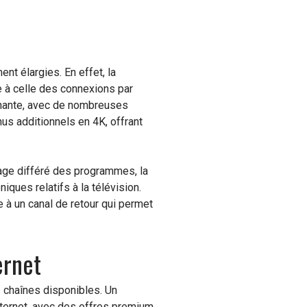
nt élargies. En effet, la
e à celle des connexions par
nnante, avec de nombreuses
us additionnels en 4K, offrant
age différé des programmes, la
ques relatifs à la télévision.
e à un canal de retour qui permet
ernet
 chaînes disponibles. Un
nternet, avec des offres premium