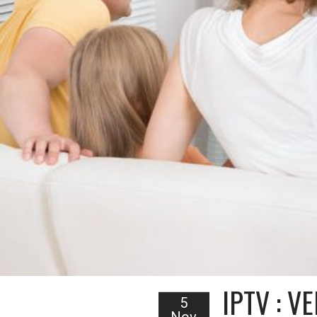
IPTV : 
5