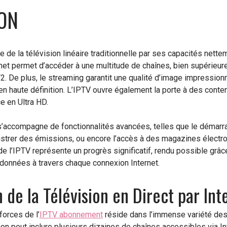
ION
de la télévision linéaire traditionnelle par ses capacités netteme
rnet permet d’accéder à une multitude de chaînes, bien supérieur
2. De plus, le streaming garantit une qualité d’image impressio
n haute définition. L’IPTV ouvre également la porte à des conten
e en Ultra HD.
s’accompagne de fonctionnalités avancées, telles que le démarr
istrer des émissions, ou encore l’accès à des magazines électroni
 de l’IPTV représente un progrès significatif, rendu possible grâc
 données à travers chaque connexion Internet.
de la Télévision en Direct par Int
orces de l’
IPTV abonnement
réside dans l’immense variété des
on peut inclure plusieurs dizaines de chaînes accessibles via I