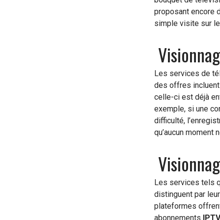
proposant encore d
simple visite sur l
Visionnage
Les services de télé
des offres incluen
celle-ci est déjà e
exemple, si une con
difficulté, l’enregi
qu’aucun moment n
Visionnag
Les services tels q
distinguent par leu
plateformes offren
abonnements
IPT