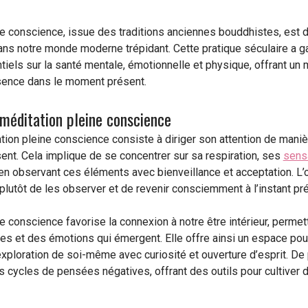
ne conscience, issue des traditions anciennes bouddhistes, es
ans notre monde moderne trépidant. Cette pratique séculaire a g
tiels sur la santé mentale, émotionnelle et physique, offrant un 
résence dans le moment présent.
méditation pleine conscience
ation pleine conscience consiste à diriger son attention de mani
ent. Cela implique de se concentrer sur sa respiration, ses
sens
en observant ces éléments avec bienveillance et acceptation. L’o
lutôt de les observer et de revenir consciemment à l’instant pré
e conscience favorise la connexion à notre être intérieur, perm
 et des émotions qui émergent. Elle offre ainsi un espace pour
ploration de soi-même avec curiosité et ouverture d’esprit. De pl
 cycles de pensées négatives, offrant des outils pour cultiver 