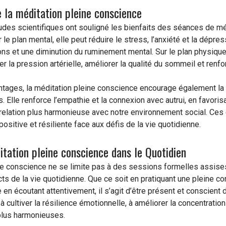
e la méditation pleine conscience
es scientifiques ont souligné les bienfaits des séances de mé
r le plan mental, elle peut réduire le stress, l’anxiété et la dépr
s et une diminution du ruminement mental. Sur le plan physique, 
er la pression artérielle, améliorer la qualité du sommeil et renf
ntages, la méditation pleine conscience encourage également 
s. Elle renforce l’empathie et la connexion avec autrui, en favor
 relation plus harmonieuse avec notre environnement social. Ces
positive et résiliente face aux défis de la vie quotidienne.
itation pleine conscience dans le Quotidien
e conscience ne se limite pas à des sessions formelles assises 
s de la vie quotidienne. Que ce soit en pratiquant une pleine c
 écoutant attentivement, il s’agit d’être présent et conscient 
à cultiver la résilience émotionnelle, à améliorer la concentration
plus harmonieuses.