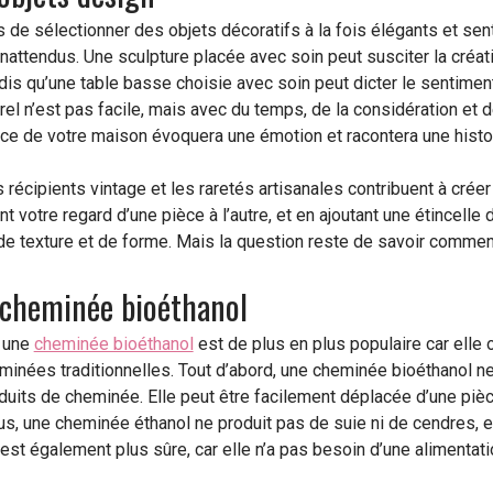
 de sélectionner des objets décoratifs à la fois élégants et se
inattendus. Une sculpture placée avec soin peut susciter la créat
is qu’une table basse choisie avec soin peut dicter le sentiment 
urel n’est pas facile, mais avec du temps, de la considération et d
èce de votre maison évoquera une émotion et racontera une histoi
s récipients vintage et les raretés artisanales contribuent à crée
t votre regard d’une pièce à l’autre, et en ajoutant une étincelle 
de texture et de forme. Mais la question reste de savoir comment
 cheminée bioéthanol
c une
cheminée bioéthanol
est de plus en plus populaire car elle
minées traditionnelles. Tout d’abord, une cheminée bioéthanol ne
duits de cheminée. Elle peut être facilement déplacée d’une pi
s, une cheminée éthanol ne produit pas de suie ni de cendres, e
 est également plus sûre, car elle n’a pas besoin d’une alimentat