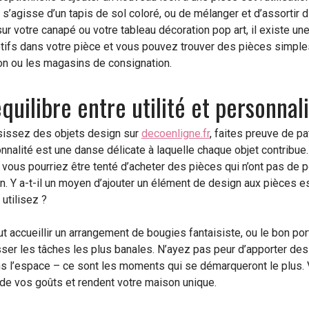
l s’agisse d’un tapis de sol coloré, ou de mélanger et d’assortir 
ur votre canapé ou votre tableau décoration pop art, il existe un
otifs dans votre pièce et vous pouvez trouver des pièces simpl
n ou les magasins de consignation.
équilibre entre utilité et personnal
sissez des objets design sur
decoenligne.fr
, faites preuve de pa
onnalité est une danse délicate à laquelle chaque objet contribue.
vous pourriez être tenté d’acheter des pièces qui n’ont pas de p
n. Y a-t-il un moyen d’ajouter un élément de design aux pièces 
utilisez ?
 accueillir un arrangement de bougies fantaisiste, ou le bon port
sser les tâches les plus banales. N’ayez pas peur d’apporter de
s l’espace – ce sont les moments qui se démarqueront le plus.
e de vos goûts et rendent votre maison unique.